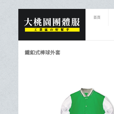
首頁
鐵釦式棒球外套