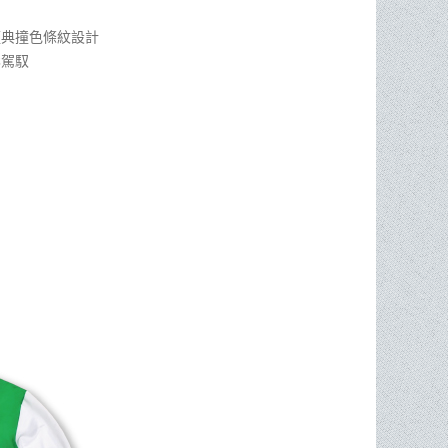
經典撞色條紋設計
鬆駕馭